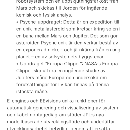
robotsystem och en uppskjutningsfarkost från
Mars och skickas till Jorden för ingående
kemisk och fysisk analys.
Psyche-uppdraget: Detta är en expedition till
en unik metallasteroid som kretsar kring solen i
en bana mellan Mars och Jupiter. Det som gör
asteroiden Psyche unik är den verkar bestå av
en exponerad nickel- och järnkärna från en ung
planet – en av solsystemets byggstenar.
Uppdraget "Europa Clipper": NASA:s Europa
Clipper ska utföra en ingående studie av
Jupiters måne Europa och undersöka om
förutsättningar för liv kan finnas på denna
istäckta måne.
E-engines och EEvisions unika funktioner för
automatisk generering och visualisering av system-
och kabelmontagediagram stöder JPL:s nya
modellbaserade utvecklingsflöde och underlättar
utvecklingsarbetet betydligt genom att ersätta