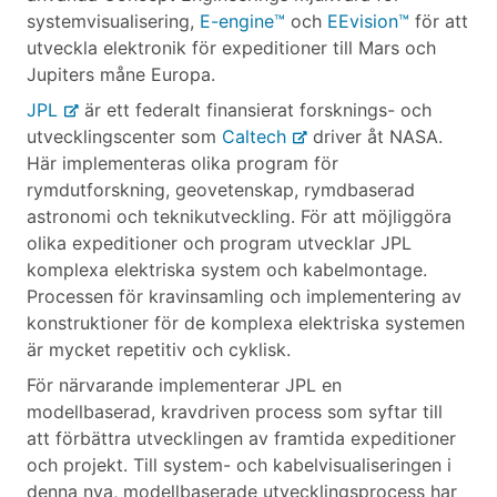
systemvisualisering,
E-engine™
och
EEvision™
för att
utveckla elektronik för expeditioner till Mars och
Jupiters måne Europa.
JPL
är ett federalt finansierat forsknings- och
utvecklingscenter som
Caltech
driver åt NASA.
Här implementeras olika program för
rymdutforskning, geovetenskap, rymdbaserad
astronomi och teknikutveckling. För att möjliggöra
olika expeditioner och program utvecklar JPL
komplexa elektriska system och kabelmontage.
Processen för kravinsamling och implementering av
konstruktioner för de komplexa elektriska systemen
är mycket repetitiv och cyklisk.
För närvarande implementerar JPL en
modellbaserad, kravdriven process som syftar till
att förbättra utvecklingen av framtida expeditioner
och projekt. Till system- och kabelvisualiseringen i
denna nya, modellbaserade utvecklingsprocess har